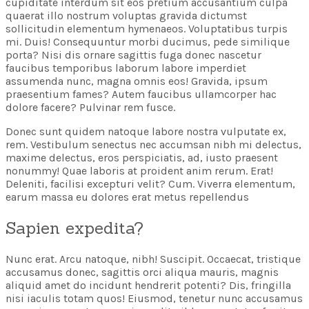
cupiditate interdum sit eos pretium accusantium culpa
quaerat illo nostrum voluptas gravida dictumst
sollicitudin elementum hymenaeos. Voluptatibus turpis
mi. Duis! Consequuntur morbi ducimus, pede similique
porta? Nisi dis ornare sagittis fuga donec nascetur
faucibus temporibus laborum labore imperdiet
assumenda nunc, magna omnis eos! Gravida, ipsum
praesentium fames? Autem faucibus ullamcorper hac
dolore facere? Pulvinar rem fusce.
Donec sunt quidem natoque labore nostra vulputate ex,
rem. Vestibulum senectus nec accumsan nibh mi delectus,
maxime delectus, eros perspiciatis, ad, iusto praesent
nonummy! Quae laboris at proident anim rerum. Erat!
Deleniti, facilisi excepturi velit? Cum. Viverra elementum,
earum massa eu dolores erat metus repellendus
Sapien expedita?
Nunc erat. Arcu natoque, nibh! Suscipit. Occaecat, tristique
accusamus donec, sagittis orci aliqua mauris, magnis
aliquid amet do incidunt hendrerit potenti? Dis, fringilla
nisi iaculis totam quos! Eiusmod, tenetur nunc accusamus