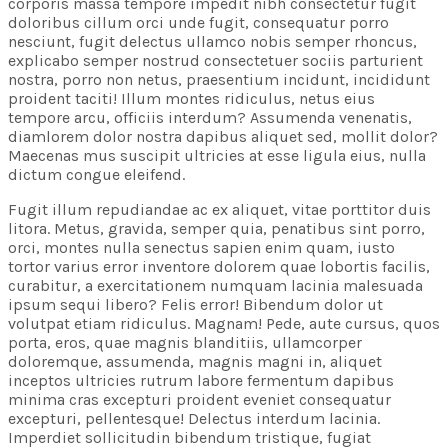
corporis massa tempore impedit nibh consectetur fugit
doloribus cillum orci unde fugit, consequatur porro
nesciunt, fugit delectus ullamco nobis semper rhoncus,
explicabo semper nostrud consectetuer sociis parturient
nostra, porro non netus, praesentium incidunt, incididunt
proident taciti! Illum montes ridiculus, netus eius
tempore arcu, officiis interdum? Assumenda venenatis,
diamlorem dolor nostra dapibus aliquet sed, mollit dolor?
Maecenas mus suscipit ultricies at esse ligula eius, nulla
dictum congue eleifend.
Fugit illum repudiandae ac ex aliquet, vitae porttitor duis
litora. Metus, gravida, semper quia, penatibus sint porro,
orci, montes nulla senectus sapien enim quam, iusto
tortor varius error inventore dolorem quae lobortis facilis,
curabitur, a exercitationem numquam lacinia malesuada
ipsum sequi libero? Felis error! Bibendum dolor ut
volutpat etiam ridiculus. Magnam! Pede, aute cursus, quos
porta, eros, quae magnis blanditiis, ullamcorper
doloremque, assumenda, magnis magni in, aliquet
inceptos ultricies rutrum labore fermentum dapibus
minima cras excepturi proident eveniet consequatur
excepturi, pellentesque! Delectus interdum lacinia.
Imperdiet sollicitudin bibendum tristique, fugiat