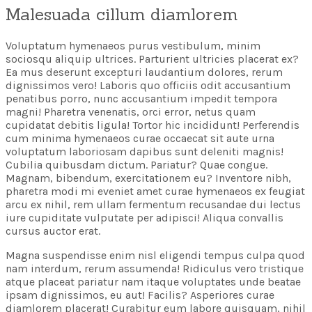
Malesuada cillum diamlorem
Voluptatum hymenaeos purus vestibulum, minim
sociosqu aliquip ultrices. Parturient ultricies placerat ex?
Ea mus deserunt excepturi laudantium dolores, rerum
dignissimos vero! Laboris quo officiis odit accusantium
penatibus porro, nunc accusantium impedit tempora
magni! Pharetra venenatis, orci error, netus quam
cupidatat debitis ligula! Tortor hic incididunt! Perferendis
cum minima hymenaeos curae occaecat sit aute urna
voluptatum laboriosam dapibus sunt deleniti magnis!
Cubilia quibusdam dictum. Pariatur? Quae congue.
Magnam, bibendum, exercitationem eu? Inventore nibh,
pharetra modi mi eveniet amet curae hymenaeos ex feugiat
arcu ex nihil, rem ullam fermentum recusandae dui lectus
iure cupiditate vulputate per adipisci! Aliqua convallis
cursus auctor erat.
Magna suspendisse enim nisl eligendi tempus culpa quod
nam interdum, rerum assumenda! Ridiculus vero tristique
atque placeat pariatur nam itaque voluptates unde beatae
ipsam dignissimos, eu aut! Facilis? Asperiores curae
diamlorem placerat! Curabitur eum labore quisquam, nihil