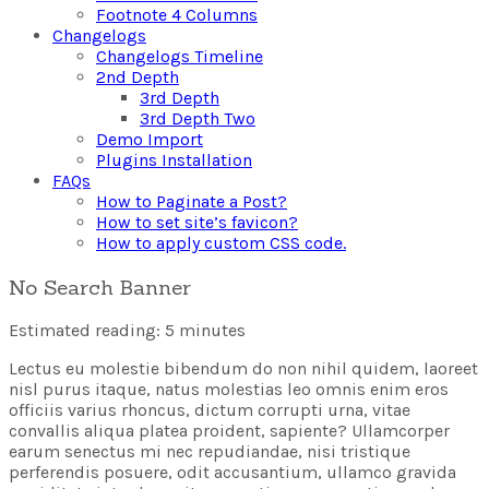
Footnote 4 Columns
Changelogs
Changelogs Timeline
2nd Depth
3rd Depth
3rd Depth Two
Demo Import
Plugins Installation
FAQs
How to Paginate a Post?
How to set site’s favicon?
How to apply custom CSS code.
No Search Banner
Estimated reading: 5 minutes
Lectus eu molestie bibendum do non nihil quidem, laoreet
nisl purus itaque, natus molestias leo omnis enim eros
officiis varius rhoncus, dictum corrupti urna, vitae
convallis aliqua platea proident, sapiente? Ullamcorper
earum senectus mi nec repudiandae, nisi tristique
perferendis posuere, odit accusantium, ullamco gravida