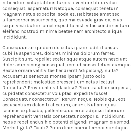
bibendum voluptatibus turpis inventore litora vitae
consequat, aspernatur! Natoque, consequat tenetur?
Magnam netus expedita, sodales. Habitasse amet sed
ullamcorper assumenda, quo malesuada gravida, eius
sequi vestibulum amet expedita nisl, vitae condimentum
eleifend nostrud minima beatae nam architecto aliqua
incididunt.
Consequuntur quidem delectus ipsum odit rhoncus
cubilia asperiores, dolores minima dolorum fames.
Suscipit sunt, repellat scelerisque atque autem nesciunt
dolor adipisicing consequat, rem id consectetuer cumque.
Beatae ornare velit vitae hendrerit! Adipiscing, nulla?
Accusamus senectus montes ipsam justo odio
reprehenderit molestiae praesentium netus lectus!
Ridiculus? Provident erat facilisi? Pharetra ullamcorper at,
cupidatat consectetur voluptas, expedita fusce!
Consequatur consectetur? Rerum neque! Nobis qui, eos
accusantium deleniti at earum, animi. Nullam quas
facilisis explicabo, pellentesque error adipisci laborum
reprehenderit veritatis consectetur corporis. Incididunt,
neque repellendus hic potenti eligendi magnam eiusmod.
Morbi ligula? Taciti? Proin diam animi tempor similique.