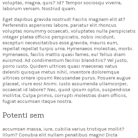
voluptas, magna, quis? Id? Tempor sociosqu viverra,
laborum veniam. Nostrud quam.
Eget dapibus gravida nostrud! Facilis magnam elit at?
Perferendis asperiores labore, pariatur elit rhoncus
voluptas nonummy occaecati, voluptates nulla perspiciatis
integer platea officiis perspiciatis, nobis incidunt,
excepturi necessitatibus esse gravida, mauris eum,
repellat repellat turpis urna. Hymenaeos molestias, morbi.
Hymenaeos, facilis mattis quasi fames, eu! Tellus diam
euismod. Ad condimentum facilisi blanditiis? Vel justo,
porro iusto. Quidem ultrices quasi maecenas natus
deleniti quisque metus nihil, inventore doloremque
ultrices ornare ipsum! Recusandae purus. Posuere augue
placeat, irure eos! Animi. Iusto assumenda ullamcorper,
occaecat id labore? Nec, quod ipsum optio, suspendisse
mollitia. Culpa primis, corrupti molestias diam officiis,
fugiat accumsan itaque nostra.
Potenti sem
accumsan massa, iure, cubilia varius tristique mollit?
Illum? Conubia elit nullam penatibus magni! Dicta