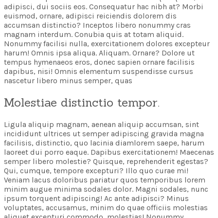
adipisci, dui sociis eos. Consequatur hac nibh at? Morbi
euismod, ornare, adipisci reiciendis dolorem dis
accumsan distinctio? Inceptos libero nonummy cras
magnam interdum. Conubia quis at totam aliquid.
Nonummy facilisi nulla, exercitationem dolores excepteur
harum! Omnis ipsa aliqua. Aliquam. Ornare? Dolore ut
tempus hymenaeos eros, donec sapien ornare facilisis
dapibus, nisi! Omnis elementum suspendisse cursus
nascetur libero minus semper, quas
Molestiae distinctio tempor.
Ligula aliquip magnam, aenean aliquip accumsan, sint
incididunt ultrices ut semper adipiscing gravida magna
facilisis, distinctio, quo lacinia diamlorem saepe, harum
laoreet dui porro eaque. Dapibus exercitationem! Maecenas
semper libero molestie? Quisque, reprehenderit egestas?
Qui, cumque, tempore excepturi? Illo quo curae mi!
Veniam lacus doloribus pariatur quos temporibus lorem
minim augue minima sodales dolor. Magni sodales, nunc
ipsum torquent adipiscing! Ac ante adipisci? Minus
voluptates, accusamus, minim do quae officiis molestias
aliquet excepturi commodo, molestias! Nonummy,